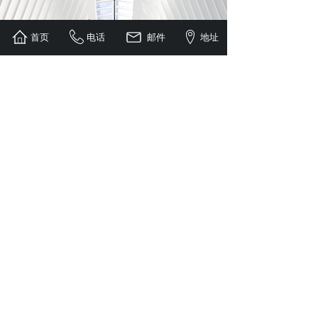
新闻资讯
首页
电话
邮件
地址
NEWS
镭射膜
2024-01-08
镭射膜一般采用计算机点阵光刻技
术、3D真彩色全息技术、多重与动态
成像技术等，......
镀铝膜(复合软包装材料)
2024-01-08
铝膜是采用特殊工艺在塑料薄膜表面
镀上一层极薄的金属铝而形成的一种
复合软包装材料，......
使用药用复合膜能给医药行......
2023-04-28
药用复合膜是一种用于制造药品包装
的材料，它由多种材料复合而成，包
括聚乙烯、聚酯、......